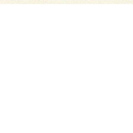
NON CLASSÉ
Comment réaliser un
fromage ?
Lorem ipsum dolor sit amet, consectetur adipiscing elit.
Nullam laoreet, nunc in convallis mattis, elit libero
suscipit risus, ut egestas dui leo et tortor.