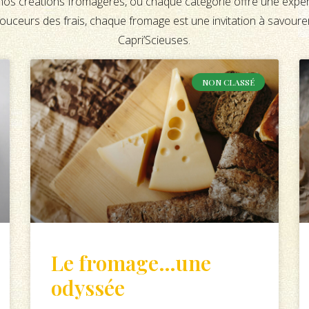
 nos créations fromagères, où chaque catégorie offre une expér
douceurs des frais, chaque fromage est une invitation à savourer 
Capri’Scieuses.
NON CLASSÉ
Le fromage…une
odyssée